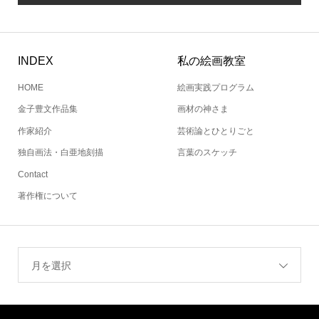
INDEX
私の絵画教室
HOME
絵画実践プログラム
金子豊文作品集
画材の神さま
作家紹介
芸術論とひとりごと
独自画法・白亜地刻描
言葉のスケッチ
Contact
著作権について
月を選択