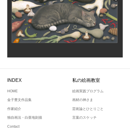
INDEX
私の絵画教室
HOME
絵画実践プログラム
金子豊文作品集
画材の神さま
作家紹介
芸術論とひとりごと
独自画法・白亜地刻描
言葉のスケッチ
Contact