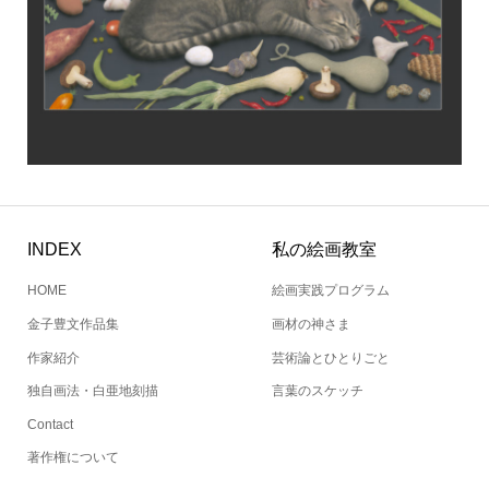
INDEX
私の絵画教室
HOME
絵画実践プログラム
金子豊文作品集
画材の神さま
作家紹介
芸術論とひとりごと
独自画法・白亜地刻描
言葉のスケッチ
Contact
著作権について