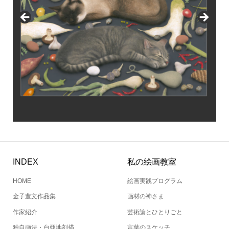
INDEX
私の絵画教室
HOME
絵画実践プログラム
金子豊文作品集
画材の神さま
作家紹介
芸術論とひとりごと
独自画法・白亜地刻描
言葉のスケッチ