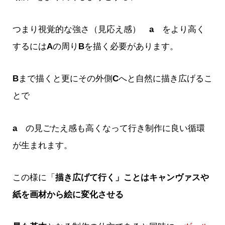
つまり視覚的な強さ（見応え感）
a
をより高く
するには
A
の周り
B
を描く必要があります。
B
まで描くと更にその外側
C
へと自然に描き広げるこ
とで
a
の見ごたえ感も高くなって行き制作に良い循環
が生まれます。
この様に「
描き広げて行く」ことはキャンヴァスや
紙を画材から絵に変化させる