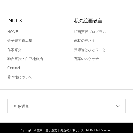
INDEX
私の絵画教室
HOME
絵画実践プログラム
金子豊文作品集
画材の神さま
作家紹介
芸術論とひとりごと
独自画法・白亜地刻描
言葉のスケッチ
Contact
著作権について
月を選択
Copyright ©
画家 金子豊文｜美感のルネサンス. All Rights Reserved.