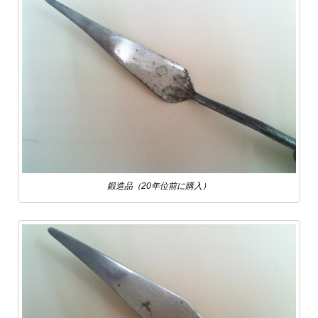
鍛造品（20年位前に購入）