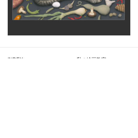
INDEX
私の絵画教室
HOME
絵画実践プログラム
金子豊文作品集
画材の神さま
作家紹介
芸術論とひとりごと
独自画法・白亜地刻描
言葉のスケッチ
Contact
著作権について