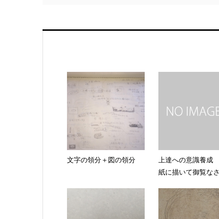
文字の領分＋図の領分
上達への意識養成
紙に描いて御覧な