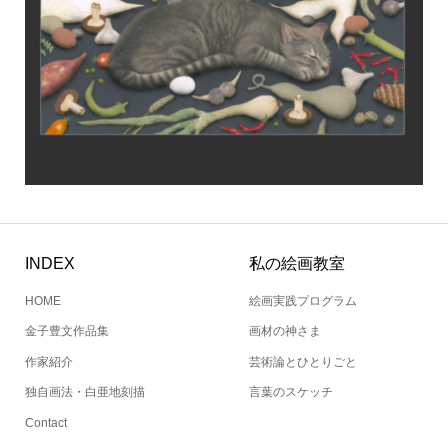
INDEX
私の絵画教室
HOME
絵画実践プログラム
金子豊文作品集
画材の神さま
作家紹介
芸術論とひとりごと
独自画法・白亜地刻描
言葉のスケッチ
Contact