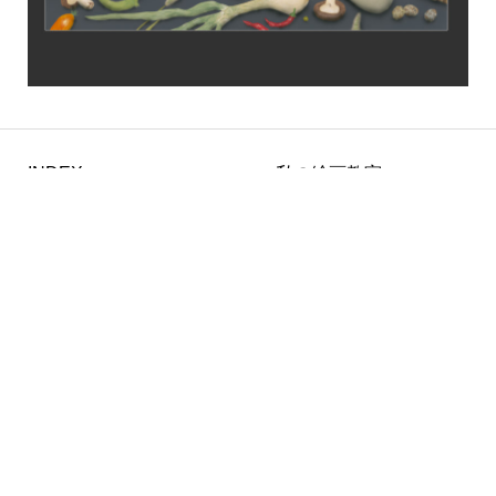
INDEX
私の絵画教室
HOME
絵画実践プログラム
金子豊文作品集
画材の神さま
作家紹介
芸術論とひとりごと
独自画法・白亜地刻描
言葉のスケッチ
Contact
著作権について
月を選択