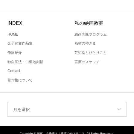
INDEX
私の絵画教室
HOME
絵画実践プログラム
金子豊文作品集
画材の神さま
作家紹介
芸術論とひとりごと
独自画法・白亜地刻描
言葉のスケッチ
Contact
著作権について
月を選択
Copyright ©
画家 金子豊文｜美感のルネサンス. All Rights Reserved.