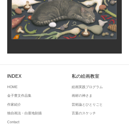
INDEX
私の絵画教室
HOME
絵画実践プログラム
金子豊文作品集
画材の神さま
作家紹介
芸術論とひとりごと
独自画法・白亜地刻描
言葉のスケッチ
Contact