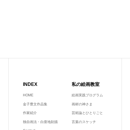
INDEX
私の絵画教室
HOME
絵画実践プログラム
金子豊文作品集
画材の神さま
作家紹介
芸術論とひとりごと
独自画法・白亜地刻描
言葉のスケッチ