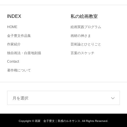
INDEX
私の絵画教室
HOME
絵画実践プログラム
金子豊文作品集
画材の神さま
作家紹介
芸術論とひとりごと
独自画法・白亜地刻描
言葉のスケッチ
Contact
著作権について
月を選択
Copyright ©
画家 金子豊文｜美感のルネサンス. All Rights Reserved.